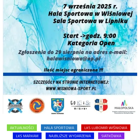
AKTUALNOŚCI
HALA SPORTOWA
LKS LUBOMIR WIŚNIOWA
LKS MARKAM
NAJBLIŻSZE WYDARZENIA
SIATKÓWKA