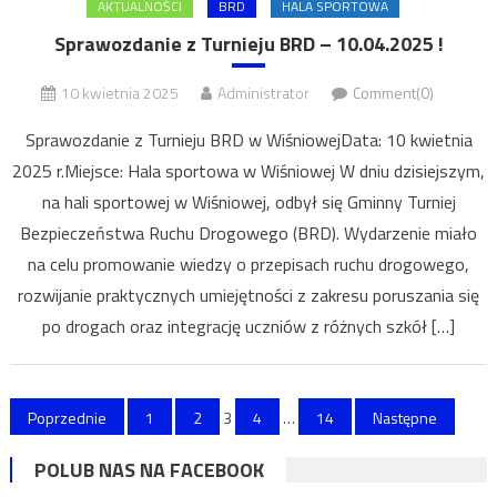
AKTUALNOŚCI
BRD
HALA SPORTOWA
Sprawozdanie z Turnieju BRD – 10.04.2025 !
10 kwietnia 2025
Administrator
Comment(0)
Sprawozdanie z Turnieju BRD w WiśniowejData: 10 kwietnia
2025 r.Miejsce: Hala sportowa w Wiśniowej W dniu dzisiejszym,
na hali sportowej w Wiśniowej, odbył się Gminny Turniej
Bezpieczeństwa Ruchu Drogowego (BRD). Wydarzenie miało
na celu promowanie wiedzy o przepisach ruchu drogowego,
rozwijanie praktycznych umiejętności z zakresu poruszania się
po drogach oraz integrację uczniów z różnych szkół […]
Stronicowanie
Poprzednie
1
2
3
4
…
14
Następne
wpisów
POLUB NAS NA FACEBOOK