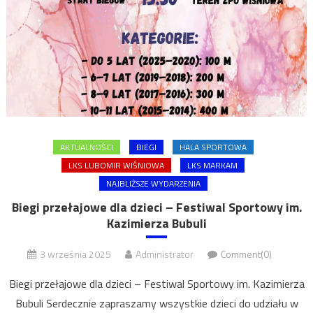
AKTUALNOŚCI
BIEGI
HALA SPORTOWA
LKS LUBOMIR WIŚNIOWA
LKS MARKAM
NAJBLIŻSZE WYDARZENIA
Biegi przełajowe dla dzieci – Festiwal Sportowy im.
Kazimierza Bubuli
3 września 2025
Administrator
Comment(0)
Biegi przełajowe dla dzieci – Festiwal Sportowy im. Kazimierza
Bubuli Serdecznie zapraszamy wszystkie dzieci do udziału w