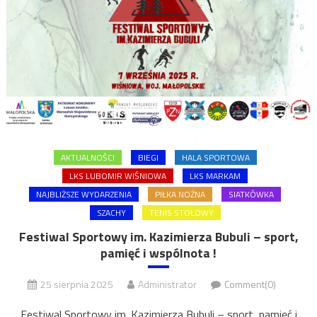
AKTUALNOŚCI
BIEGI
HALA SPORTOWA
LKS LUBOMIR WIŚNIOWA
LKS MARKAM
NAJBLIŻSZE WYDARZENIA
PIŁKA NOŻNA
SIATKÓWKA
SZACHY
TENIS STOŁOWY
Festiwal Sportowy im. Kazimierza Bubuli – sport,
pamięć i wspólnota !
25 sierpnia 2025
Administrator
Comment(0)
Festiwal Sportowy im. Kazimierza Bubuli – sport, pamięć i