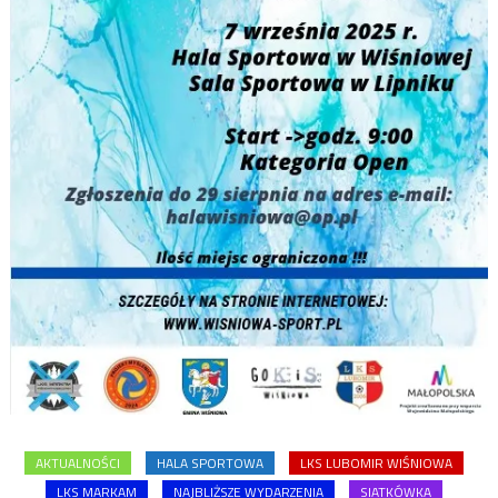
AKTUALNOŚCI
HALA SPORTOWA
LKS LUBOMIR WIŚNIOWA
LKS MARKAM
NAJBLIŻSZE WYDARZENIA
SIATKÓWKA