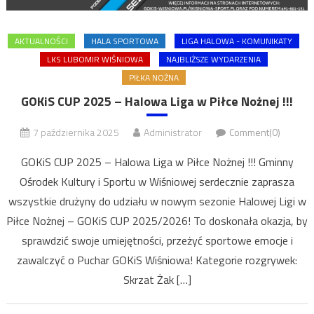
AKTUALNOŚCI
HALA SPORTOWA
LIGA HALOWA - KOMUNIKATY
LKS LUBOMIR WIŚNIOWA
NAJBLIŻSZE WYDARZENIA
PIŁKA NOŻNA
GOKiS CUP 2025 – Halowa Liga w Piłce Nożnej !!!
7 października 2025
Administrator
Comment(0)
GOKiS CUP 2025 – Halowa Liga w Piłce Nożnej !!! Gminny
Ośrodek Kultury i Sportu w Wiśniowej serdecznie zaprasza
wszystkie drużyny do udziału w nowym sezonie Halowej Ligi w
Piłce Nożnej – GOKiS CUP 2025/2026! To doskonała okazja, by
sprawdzić swoje umiejętności, przeżyć sportowe emocje i
zawalczyć o Puchar GOKiS Wiśniowa! Kategorie rozgrywek:
Skrzat Żak […]