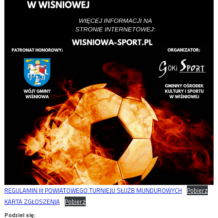
REGULAMIN III POWIATOWEGO TURNIEJU SŁUŻB MUNDUROWYCH
Pobierz
KARTA ZGŁOSZENIA
Pobierz
Podziel się: