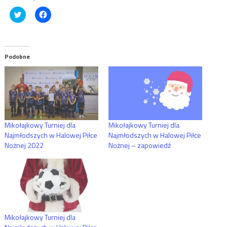
Click
Click
to
to
share
share
on
on
Twitter
Facebook
(Opens
(Opens
in
in
Podobne
new
new
window)
window)
Mikołajkowy Turniej dla
Mikołajkowy Turniej dla
Najmłodszych w Halowej Piłce
Najmłodszych w Halowej Piłce
Nożnej 2022
Nożnej – zapowiedź
Mikołajkowy Turniej dla