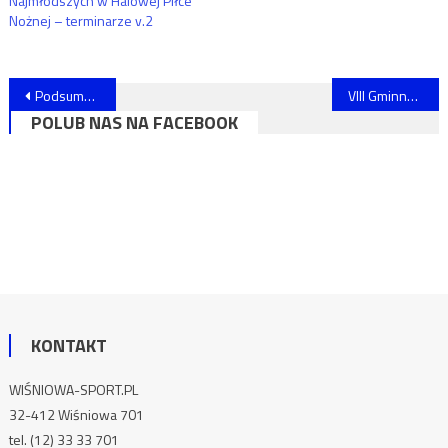
Najmłodszych w Halowej Piłce
Nożnej – terminarze v.2
Nawigacja
Podsumowanie Turnieju Charytatywnego “Gramy dla Ali”
VIII Gminny Halowy Turniej Piłki Nożnej MDP
POLUB NAS NA FACEBOOK
wpisu
KONTAKT
WIŚNIOWA-SPORT.PL
32-412 Wiśniowa 701
tel. (12) 33 33 701