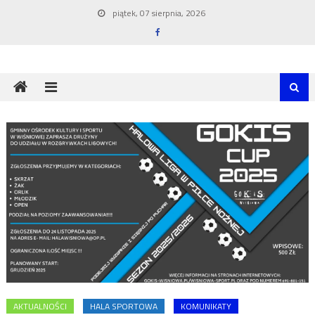
Skip
piątek, 07 sierpnia, 2026
to
content
AKTUALNOŚCI
HALA SPORTOWA
KOMUNIKATY