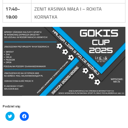
17:40–
ZENIT KASINKA MAŁA I – ROKITA
18:00
KORNATKA
Podziel się:
Click
Click
to
to
share
share
on
on