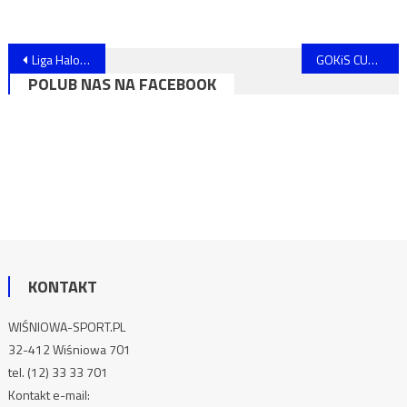
Nawigacja
Liga Halowa GOKiS CUP – terminarz III kolejki rozgrywek 14/15 luty 2026 r.!!! AKTUALIZACJA !!!
GOKiS CUP – Halowa Liga Piłki Nożnej dobiegła końca!
POLUB NAS NA FACEBOOK
wpisu
KONTAKT
WIŚNIOWA-SPORT.PL
32-412 Wiśniowa 701
tel. (12) 33 33 701
Kontakt e-mail: