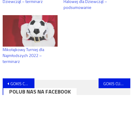
Dziewcząt – terminarz
Halowej dla Dziewcząt –
podsumowanie
Mikołajkowy Turniej dla
Najmłodszych 2022 –
terminarz
Nawigacja
GOKIS CUP – sezon 2024/25
GOKIS CUP – sezon 2024/25 – terminarze
POLUB NAS NA FACEBOOK
wpisu