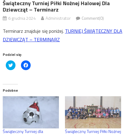
Świąteczny Turniej Piłki Nożnej Halowej Dla
Dziewcząt – Terminarz
6 grudnia 2024
Administrator
Comment(0)
Terminarz znajduje się poniżej.
TURNIEJ ŚWIĄTECZNY DLA
DZIEWCZĄT – TERMINARZ
Podziel się:
Click
Click
to
to
share
share
on
on
Twitter
Facebook
(Opens
(Opens
in
in
Podobne
new
new
window)
window)
Świąteczny Turniej dla
Świąteczny Turniej Piłki Nożnej