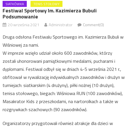
SIATKÓWKA
TENIS STOŁOWY
Festiwal Sportowy Im. Kazimierza Bubuli
Podsumowanie
20 września 2021
Administrator
Comment(0)
Druga odsłona Festiwalu Sportowego im. Kazimierza Bubuli w
Wiśniowej za nami.
W imprezie wzięło udział około 600 zawodników, którzy
zostali uhonorowani pamiątkowymi medalami, pucharami i
dyplomami.
Festiwal odbył się w dniach 4-5 września 2021 r.,
obfitował w rywalizację indywidualnych zawodników i drużyn w
turniejach: siatkarskim (4 drużyny), piłki nożnej (10 drużyn),
tenisa stołowego, biegach: Wiśniowa RUN (100 zawodników),
Masakrator Kids z przeszkodami, na nartorolkach a także w
rozgrywkach szachowych (90 zawodników).
Organizatorzy przygotowali również atrakcje dla dzieci w