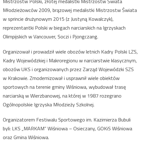
Mistrzostw Polski, złotej medalistki Mistrzostw Świata
Młodzieżowców 2009, brązowej medalistki Mistrzostw Świata
w sprincie drużynowym 2015 (z Justyną Kowalczyk),
reprezentantki Polski w biegach narciarskich na Igrzyskach
Olimpijskich w Vancouver, Soczi i Pjongczang.
Organizował i prowadził wiele obozów letnich Kadry Polski LZS,
Kadry Wojewódzkiej i Makroregionu w narciarstwie klasycznym,
obozów UKS i organizowanych przez Zarząd Wojewódzki SZS
w Krakowie. Zmodernizował i usprawnił wiele obiektów
sportowych na terenie gminy Wiśniowa, wybudował trasę
narciarską w Wierzbanowej, na której w 1987 rozegrano
Ogólnopolskie Igrzyska Młodzieży Szkolnej.
Organizatorem Festiwalu Sportowego im. Kazimierza Bubuli
byli: LKS „MARKAM” Wiśniowa – Osieczany, GOKiS Wiśniowa
oraz Gmina Wiśniowa.