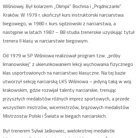
Wiśniowej. Był kolarzem „Olimpii” Bochnia i „Prądniczanki”
Kraków. W 1979 r. ukończył kurs instruktorski narciarstwa
biegowego, w 1980 r. kurs sędziowski z narciarstwa, a
następnie w latach 1987 – 88 studia trenerskie uzyskując tytuł
trenera II klasy w narciarstwie biegowym.
Od 1979 w SP Wiśniowa realizował program tzw. „próby
limanowskiej” z ukierunkowaniem lekcji wychowania fizycznego
klas usportowionych na narciarstwo klasyczne. Na tej bazie
utworzył sekcję narciarską LKS Wiśniowa – jedyną taką w woj.
krakowskim, gdzie rozwijał talenty narciarskie, trenując
przyszłych medalistów różnych imprez sportowych, a przede
wszystkim mistrzów, wicemistrzów, brązowych medalistów
Mistrzostw Polski i Świata w biegach narciarskich.
Był trenerem Sylwii Jaśkowiec, wielokrotnej medalistki