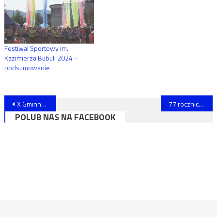
Festiwal Sportowy im.
Kazimierza Bubuli 2024 –
podsumowanie
Nawigacja
X Gminny Halowy Turniej Piłki Nożnej MDP
77 rocznica pacyfikacji Wiśniowej i Lipnika
POLUB NAS NA FACEBOOK
wpisu