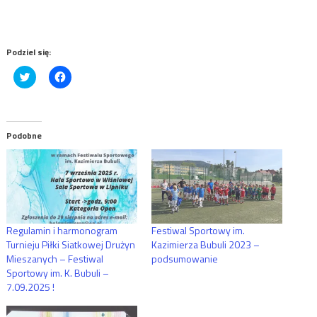
Podziel się:
Click
Click
to
to
share
share
on
on
Twitter
Facebook
(Opens
(Opens
in
in
Podobne
new
new
window)
window)
Regulamin i harmonogram
Festiwal Sportowy im.
Turnieju Piłki Siatkowej Drużyn
Kazimierza Bubuli 2023 –
Mieszanych – Festiwal
podsumowanie
Sportowy im. K. Bubuli –
7.09.2025 !