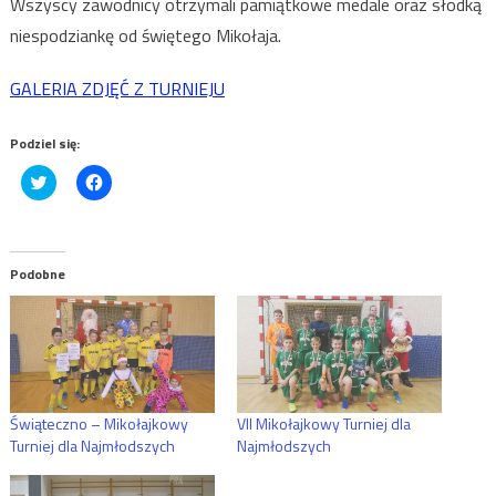
Wszyscy zawodnicy otrzymali pamiątkowe medale oraz słodką
niespodziankę od świętego Mikołaja.
GALERIA ZDJĘĆ Z TURNIEJU
Podziel się:
Click
Click
to
to
share
share
on
on
Twitter
Facebook
(Opens
(Opens
in
in
Podobne
new
new
window)
window)
Świąteczno – Mikołajkowy
VII Mikołajkowy Turniej dla
Turniej dla Najmłodszych
Najmłodszych