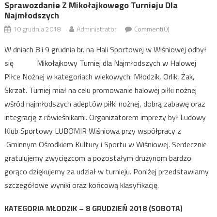
Sprawozdanie Z Mikołajkowego Turnieju Dla
Najmłodszych
10 grudnia 2018
Administrator
Comment(0)
W dniach 8 i 9 grudnia br. na Hali Sportowej w Wiśniowej odbył
się Mikołajkowy Turniej dla Najmłodszych w Halowej
Piłce Nożnej w kategoriach wiekowych: Młodzik, Orlik, Żak,
Skrzat. Turniej miał na celu promowanie halowej piłki nożnej
wśród najmłodszych adeptów piłki nożnej, dobrą zabawę oraz
integrację z rówieśnikami. Organizatorem imprezy był Ludowy
Klub Sportowy LUBOMIR Wiśniowa przy współpracy z
Gminnym Ośrodkiem Kultury i Sportu w Wiśniowej. Serdecznie
gratulujemy zwycięzcom a pozostałym drużynom bardzo
gorąco dziękujemy za udział w turnieju. Poniżej przedstawiamy
szczegółowe wyniki oraz końcową klasyfikację.
KATEGORIA MŁODZIK – 8 GRUDZIEŃ 2018 (SOBOTA)