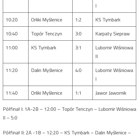
I
10:20
Orliki Myślenice
1:2
KS Tymbark
10:40
Topór Tenczyn
3:0
Karpaty Siepraw
11:00
KS Tymbark
3:1
Lubomir Wiśniowa
II
11:20
Dalin Myślenice
4:0
Lubomir Wiśniowa
I
11:40
Orliki Myślenice
1:1
Jawor Jawornik
Półfinał I: 1A-2B – 12:00 – Topór Tenczyn – Lubomir Wiśniowa
II – 5:0
Półfinał II: 2A -1B – 12:20 – KS Tymbark – Dalin Myślenice –