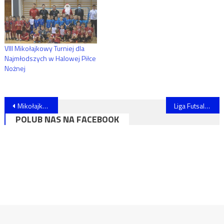
VIII Mikołajkowy Turniej dla
Najmłodszych w Halowej Piłce
Nożnej
Nawigacja
Mikołajkowy Turniej dla Najmłodszych w Halowej Piłce Nożnej – zapowiedź
Liga Futsalu – 2018/2019 – zaczynamy!
POLUB NAS NA FACEBOOK
wpisu