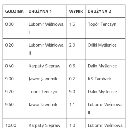
GODZINA
DRUŻYNA 1
WYNIK
DRUŻYNA 2
8:00
Lubomir Wiśniowa
1:5
Topór Tenczyn
I
8:20
Lubomir Wiśniowa
2:0
Orliki Myślenice
II
8:40
Karpaty Siepraw
0:6
Dalin Myślenice
9:00
Jawor Jawornik
0:2
KS Tymbark
9:20
Topór Tenczyn
5:0
Dalin Myślenice
9:40
Jawor Jawornik
1:1
Lubomir Wiśniowa
II
10:00
Karpaty Siepraw
1:0
Lubomir Wiśniowa